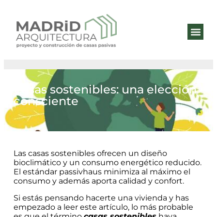
QUIÉNES 
ESTÁNDA
Casas sostenibles: una elección
consciente
Las casas sostenibles ofrecen un diseño
bioclimático y un consumo energético reducido.
El estándar passivhaus minimiza al máximo el
consumo y además aporta calidad y confort.
Si estás pensando hacerte una vivienda y has
empezado a leer este artículo, lo más probable
es que el término
casas sostenibles
haya