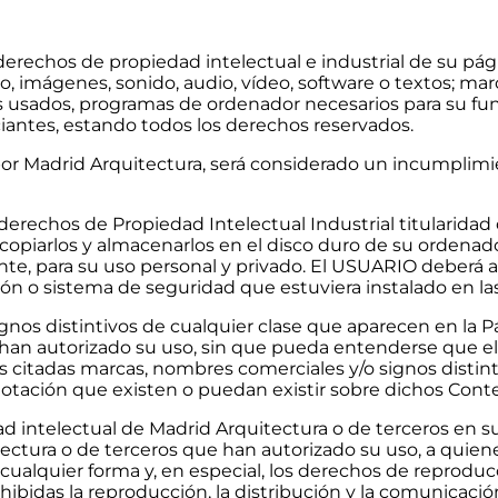
 derechos de propiedad intelectual e industrial de su p
o, imágenes, sonido, audio, vídeo, software o textos; ma
s usados, programas de ordenador necesarios para su func
ciantes, estando todos los derechos reservados.
or Madrid Arquitectura, será considerado un incumplimi
echos de Propiedad Intelectual Industrial titularidad d
copiarlos y almacenarlos en el disco duro de su ordenador
e, para su uso personal y privado. El USUARIO deberá abs
ión o sistema de seguridad que estuviera instalado en l
gnos distintivos de cualquier clase que aparecen en la 
 han autorizado su uso, sin que pueda entenderse que el 
as citadas marcas, nombres comerciales y/o signos disti
lotación que existen o puedan existir sobre dichos Cont
 intelectual de Madrid Arquitectura o de terceros en su
tectura o de terceros que han autorizado su uso, a quiene
ualquier forma y, en especial, los derechos de reproducc
idas la reproducción, la distribución y la comunicació