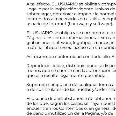
A tal efecto, EL USUARIO se obliga y comprom
Legal o por la legislación vigente, lesivos 
sobrecargar, deteriorar o impedir la normal
contenidos almacenados en cualquier equipo
usuario de Internet (hardware y software).
EL USUARIO se obliga y se compromete a no 
Página, tales como informaciones, textos, da
grabaciones, software, logotipos, marcas, ico
material al que tuviera acceso en su condic
Asimismo, de conformidad con todo ello, 
Reproducir, copiar, distribuir, poner a dis
menos que se cuente con la autorización esc
que ello resulte legalmente permitido.
Suprimir, manipular o de cualquier forma al
o de sus titulares, de las huellas y/o ident
El Usuario deberá abstenerse de obtener e
de los que, según los casos, se hayan puest
encuentren los Contenidos o, en general, 
de daño o inutilización de la Página, y/o de