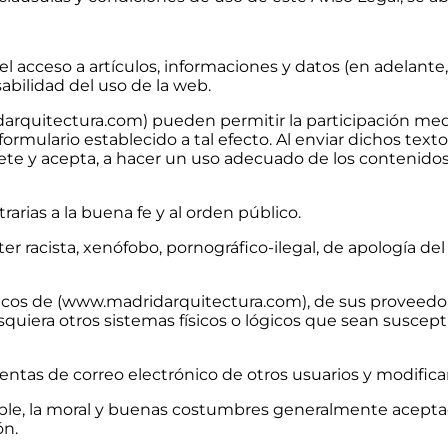
 acceso a artículos, informaciones y datos (en adelan
bilidad del uso de la web.
arquitectura.com) pueden permitir la participación med
formulario establecido a tal efecto. Al enviar dichos texto
e y acepta, a hacer un uso adecuado de los contenido
ntrarias a la buena fe y al orden público.
 racista, xenófobo, pornográfico-ilegal, de apología del 
gicos de (www.madridarquitectura.com), de sus proveedor
lesquiera otros sistemas físicos o lógicos que sean susce
 cuentas de correo electrónico de otros usuarios y modifi
licable, la moral y buenas costumbres generalmente acepta
ón.