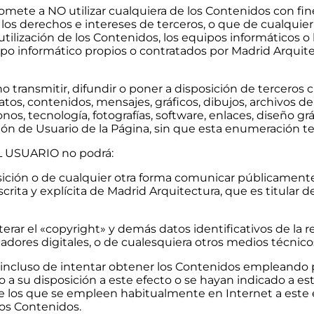
ete a NO utilizar cualquiera de los Contenidos con fines 
de los derechos e intereses de terceros, o que de cualquier
 utilización de los Contenidos, los equipos informáticos 
 informático propios o contratados por Madrid Arquitec
transmitir, difundir o poner a disposición de terceros c
tos, contenidos, mensajes, gráficos, dibujos, archivos de
nos, tecnología, fotografías, software, enlaces, diseño gr
ión de Usuario de la Página, sin que esta enumeración ten
EL USUARIO no podrá:
posición o de cualquier otra forma comunicar públicamente
rita y explícita de Madrid Arquitectura, que es titular 
terar el «copyright» y demás datos identificativos de la
ificadores digitales, o de cualesquiera otros medios técni
 incluso de intentar obtener los Contenidos empleando p
o a su disposición a este efecto o se hayan indicado a e
de los que se empleen habitualmente en Internet a este
 los Contenidos.