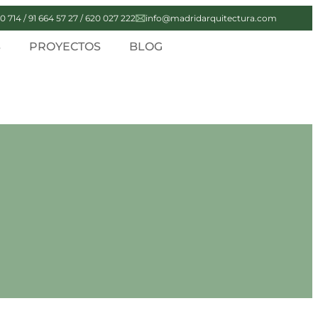
0 714 / 91 664 57 27 / 620 027 222
info@madridarquitectura.com
S
PROYECTOS
BLOG