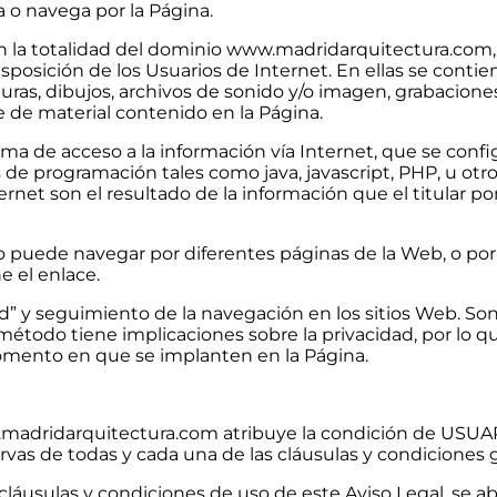
za o navega por la Página.
 la totalidad del dominio www.madridarquitectura.com, l
posición de los Usuarios de Internet. En ellas se contien
exturas, dibujos, archivos de sonido y/o imagen, grabacione
se de material contenido en la Página.
tema de acceso a la información vía Internet, que se con
e programación tales como java, javascript, PHP, u otro
et son el resultado de la información que el titular po
io puede navegar por diferentes páginas de la Web, o por 
e el enlace.
dad” y seguimiento de la navegación en los sitios Web. S
método tiene implicaciones sobre la privacidad, por lo q
omento en que se implanten en la Página.
w.madridarquitectura.com atribuye la condición de USUA
rvas de todas y cada una de las cláusulas y condiciones g
cláusulas y condiciones de uso de este Aviso Legal, se abs