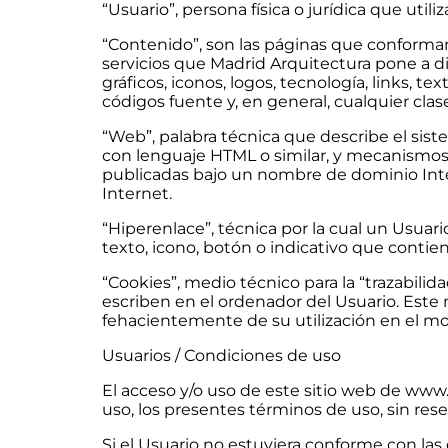
“Usuario”, persona física o jurídica que utili
“Contenido”, son las páginas que conforman
servicios que Madrid Arquitectura pone a dis
gráficos, iconos, logos, tecnología, links, t
códigos fuente y, en general, cualquier cla
“Web”, palabra técnica que describe el sis
con lenguaje HTML o similar, y mecanismos d
publicadas bajo un nombre de dominio Intern
Internet.
“Hiperenlace”, técnica por la cual un Usuar
texto, icono, botón o indicativo que contien
“Cookies”, medio técnico para la “trazabili
escriben en el ordenador del Usuario. Este 
fehacientemente de su utilización en el m
Usuarios / Condiciones de uso
El acceso y/o uso de este sitio web de ww
uso, los presentes términos de uso, sin rese
Si el Usuario no estuviera conforme con las 