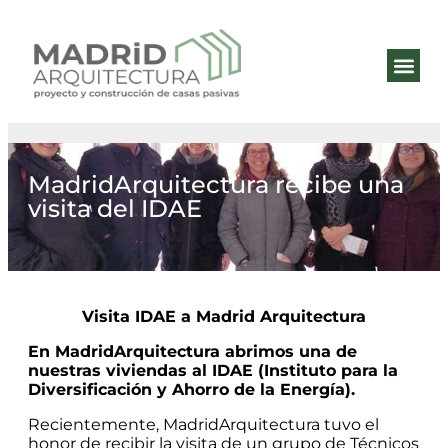
QUIÉNES 
ESTÁNDA
MadridArquitectura recibe una
visita del IDAE
Visita IDAE a Madrid Arquitectura
En MadridArquitectura abrimos una de
nuestras viviendas al IDAE (Instituto para la
Diversificación y Ahorro de la Energía).
Recientemente, MadridArquitectura tuvo el
honor de recibir la visita de un grupo de Técnicos