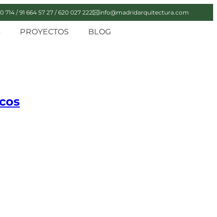
0 714 / 91 664 57 27 / 620 027 222
info@madridarquitectura.com
S
PROYECTOS
BLOG
icos