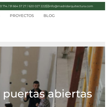
0 714 / 91 664 57 27 / 620 027 222
info@madridarquitectura.com
S
PROYECTOS
BLOG
 puertas abiertas