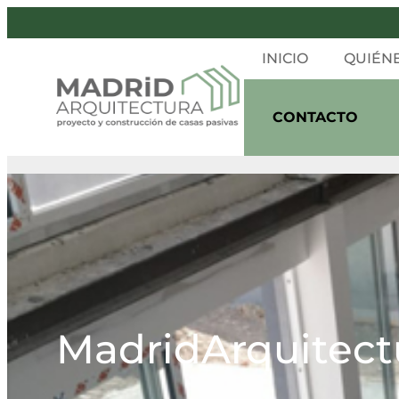
INICIO
QUIÉN
CONTACTO
MadridArquitectu