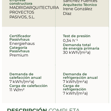
Sánchez Fuentes
constructora
Arquitecto Técnico
MADRIDARQUITECTURA
Irene González
PROYECTOS
Díaz
PASIVOS, S.L.
Certificador
Test de presión
Passivhaus
0,34 h⁻¹
Energiehaus
Demanda total
Categoría
de energía primaria
Passivhaus
30 kWh/(m²a)
Premium
Demanda de
Demanda de
calefacción anual
refrigeración anual
7 kWh/(m²a)
7 kWh/(m²a)
Carga de calefacción
Carga de
refrigeración
11 W/m²
7 kWh/(m²a)
DESCRIPCIÓN
COMPLETA